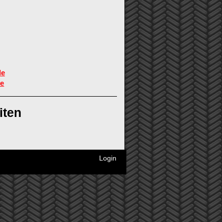
de
de
iten
Login