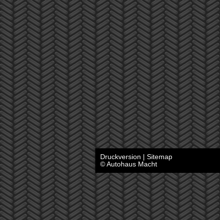
Druckversion
|
Sitemap
© Autohaus Macht